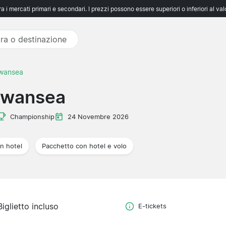
 i mercati primari e secondari. I prezzi possono essere superiori o inferiori al va
Swansea
Swansea
Championship
24 Novembre 2026
n hotel
Pacchetto con hotel e volo
Biglietto incluso
E-tickets