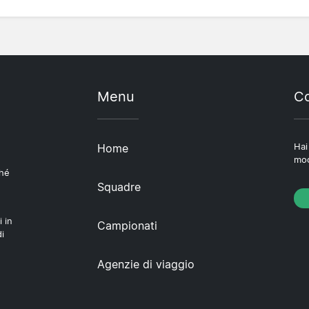
Menu
Co
Home
Hai
mod
ché
Squadre
i in
Campionati
i
Agenzie di viaggio