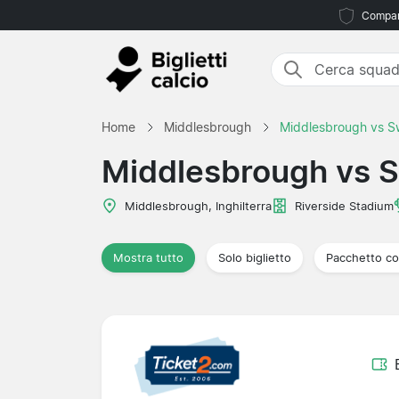
Compara
Home
Middlesbrough
Middlesbrough vs 
Middlesbrough vs 
Middlesbrough, Inghilterra
Riverside Stadium
Mostra tutto
Solo biglietto
Pacchetto co