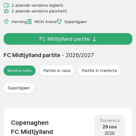
2 aziende vendono biglietti
2 aziende vendono pacchetti
Herning
MCH Arena
Superligaen
FC Midtjylland partite
FC Midtjylland partite
- 2026/2027
Mostra tutto
Partite in casa
Partite in trasferta
Superligaen
Domenica
Copenaghen
29 nov
FC Midtjylland
2026