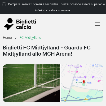
Compara i mercati primari e secondari. I prezzi possono essere superiori o
inferiori al valore nominale.
Home
Home
FC Midtjylland
Squadre
Biglietti FC Midtjylland
- Guarda FC
Midtjylland allo MCH Arena!
Campionati
Agenzie di viaggio