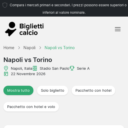
Compara i mercati primari e secondari. I prezzi possono essere superiori o
inferiori al valore nominale.
Home
Home
Napoli
Napoli vs Torino
Squadre
Napoli vs Torino
Campionati
Napoli, Italia
Stadio San Paolo
Serie A
22 Novembre 2026
Agenzie di viaggio
Mostra tutto
Solo biglietto
Pacchetto con hotel
Pacchetto con hotel e volo