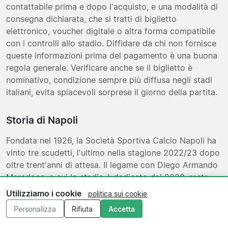
contattabile prima e dopo l'acquisto, e una modalità di
consegna dichiarata, che si tratti di biglietto
elettronico, voucher digitale o altra forma compatibile
con i controlli allo stadio. Diffidare da chi non fornisce
queste informazioni prima del pagamento è una buona
regola generale. Verificare anche se il biglietto è
nominativo, condizione sempre più diffusa negli stadi
italiani, evita spiacevoli sorprese il giorno della partita.
Storia di Napoli
Fondata nel 1926, la Società Sportiva Calcio Napoli ha
vinto tre scudetti, l'ultimo nella stagione 2022/23 dopo
oltre trent'anni di attesa. Il legame con Diego Armando
Maradona, a cui lo stadio è dedicato dal 2020, resta
parte integrante dell'identità del club: le sue stagioni a
Utilizziamo i cookie
politica sui cookie
Napoli, tra la metà degli anni Ottanta e l'inizio dei
Personalizza
Rifiuta
Accetta
Novanta, segnano ancora oggi il modo in cui la città
vive il calcio. Per chi viene da fuori per assistere a una