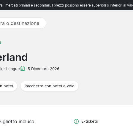
 i mercati primari e secondari. I prezzi possono essere superiori o inferiori al va
d
erland
ier League
5 Dicembre 2026
n hotel
Pacchetto con hotel e volo
Biglietto incluso
E-tickets