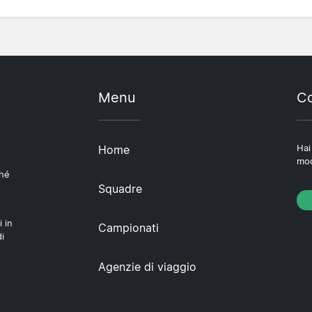
Menu
Co
Home
Hai
mod
ché
Squadre
i in
Campionati
i
Agenzie di viaggio