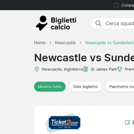
Compara
Home
Newcastle
Newcastle vs Sunderlan
Newcastle vs Sund
Newcastle, Inghilterra
St James Park
Prem
Mostra tutto
Solo biglietto
Pacchetto co