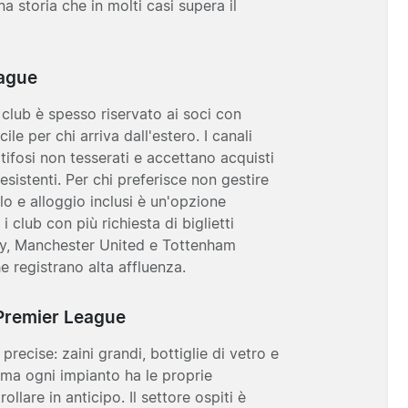
na storia che in molti casi supera il
eague
el club è spesso riservato ai soci con
le per chi arriva dall'estero. I canali
 tifosi non tesserati e accettano acquisti
eesistenti. Per chi preferisce non gestire
lo e alloggio inclusi è un'opzione
i club con più richiesta di biglietti
y
,
Manchester United
e
Tottenham
he registrano alta affluenza.
n Premier League
precise: zaini grandi, bottiglie di vetro e
 ma ogni impianto ha le proprie
llare in anticipo. Il settore ospiti è