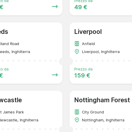
zo da
Prezzo da
 €
49 €
eds
Liverpool
lland Road
Anfield
eeds, Inghilterra
Liverpool, Inghilterra
zo da
Prezzo da
€
159 €
wcastle
Nottingham Forest
t James Park
City Ground
ewcastle, Inghilterra
Nottingham, Inghilterra