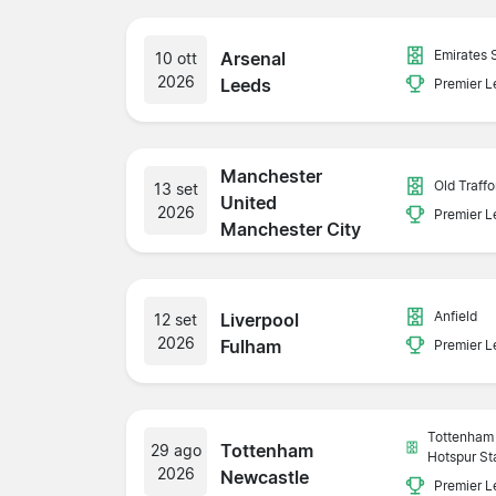
Emirates 
Arsenal
10 ott
2026
Leeds
Premier 
Manchester
Old Traffo
13 set
United
2026
Premier 
Manchester City
Anfield
Liverpool
12 set
2026
Fulham
Premier 
Tottenham
Tottenham
29 ago
Hotspur St
2026
Newcastle
Premier 