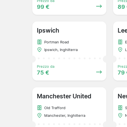
Prezzo da
Prez
99 €
89
Ipswich
Le
Portman Road
E
Ipswich, Inghilterra
L
Prezzo da
Prez
75 €
79 
Manchester United
Ne
Old Trafford
S
Manchester, Inghilterra
N