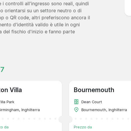
 i controlli all'ingresso sono reali, quindi
 orientarsi su un settore neutro o di
app o QR code, altri preferiscono ancora il
nto d'identità valido è utile in ogni
a del fischio d'inizio e fanno parte
27
on Villa
Bournemouth
illa Park
Dean Court
irmingham, Inghilterra
Bournemouth, Inghilterra
zo da
Prezzo da