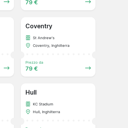
79 €
Coventry
St Andrew's
Coventry, Inghilterra
Prezzo da
79 €
Hull
KC Stadium
Hull, Inghilterra