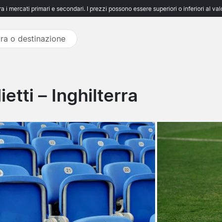
 i mercati primari e secondari. I prezzi possono essere superiori o inferiori al va
etti – Inghilterra