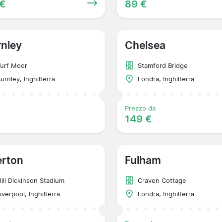
 €
89 €
nley
Chelsea
urf Moor
Stamford Bridge
urnley, Inghilterra
Londra, Inghilterra
Prezzo da
149 €
erton
Fulham
ill Dickinson Stadium
Craven Cottage
iverpool, Inghilterra
Londra, Inghilterra