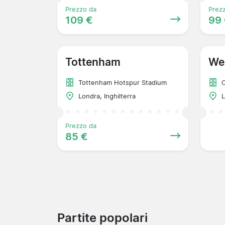
Prezzo da
Prez
109 €
99
Tottenham
We
Tottenham Hotspur Stadium
O
Londra, Inghilterra
L
Prezzo da
85 €
Partite popolari