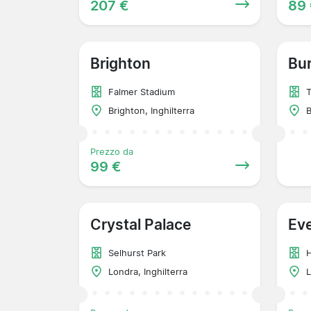
207 €
89
Brighton
Bur
Falmer Stadium
T
Brighton, Inghilterra
B
Prezzo da
99 €
Crystal Palace
Ev
Selhurst Park
H
Londra, Inghilterra
L