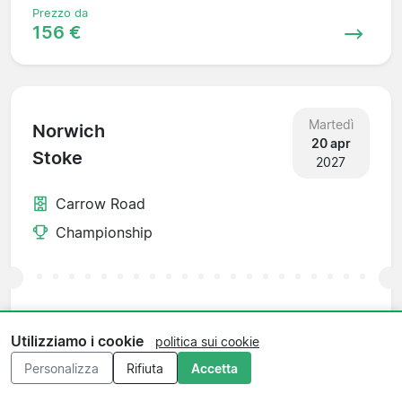
Prezzo da
156 €
Martedì
Norwich
20 apr
Stoke
2027
Carrow Road
Championship
Prezzo da
156 €
Utilizziamo i cookie
politica sui cookie
Personalizza
Rifiuta
Accetta