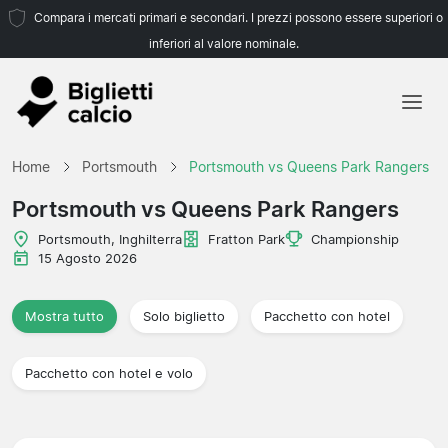
Compara i mercati primari e secondari. I prezzi possono essere superiori o
inferiori al valore nominale.
Home
Home
Portsmouth
Portsmouth vs Queens Park Rangers
Squadre
Portsmouth vs Queens Park Rangers
Campionati
Portsmouth, Inghilterra
Fratton Park
Championship
15 Agosto 2026
Agenzie di viaggio
Mostra tutto
Solo biglietto
Pacchetto con hotel
Pacchetto con hotel e volo