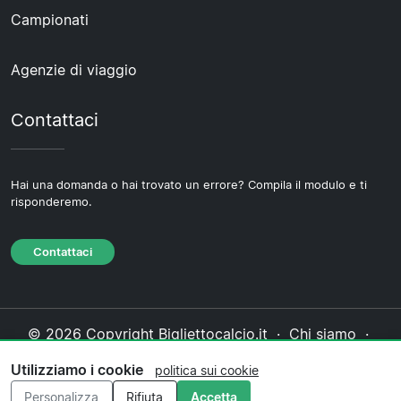
Campionati
Agenzie di viaggio
Contattaci
Hai una domanda o hai trovato un errore? Compila il modulo e ti
risponderemo.
Contattaci
© 2026 Copyright Bigliettocalcio.it ·
Chi siamo
·
Contattaci
·
Informativa sulla privacy
·
Politica sui
Utilizziamo i cookie
politica sui cookie
cookie
·
Politica editoriale
Personalizza
Rifiuta
Accetta