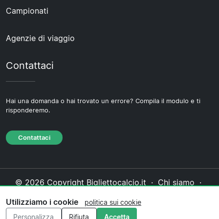
Campionati
Agenzie di viaggio
Contattaci
Hai una domanda o hai trovato un errore? Compila il modulo e ti
risponderemo.
Contattaci
© 2026 Copyright Bigliettocalcio.it ·
Chi siamo
·
Contattaci
·
Informativa sulla privacy
·
Politica sui
Utilizziamo i cookie
politica sui cookie
cookie
·
Politica editoriale
Personalizza
Rifiuta
Accetta