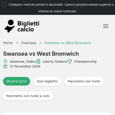
Compara i mercati primari e secondari. I prezzi possono essere superiori o
inferiori al valore nominale.
Home
Home
Swansea
Swansea vs West Bromwich
Squadre
Swansea vs West Bromwich
Campionati
Swansea, Galles
Liberty Stadium
Championship
21 Novembre 2026
Agenzie di viaggio
Mostra tutto
Solo biglietto
Pacchetto con hotel
Pacchetto con hotel e volo