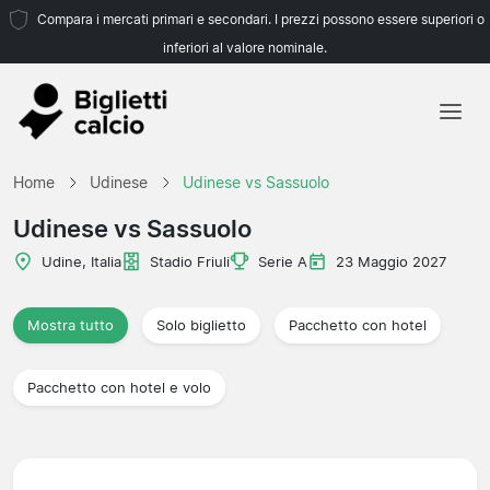
Compara i mercati primari e secondari. I prezzi possono essere superiori o
inferiori al valore nominale.
Home
Home
Udinese
Udinese vs Sassuolo
Squadre
Udinese vs Sassuolo
Campionati
Udine, Italia
Stadio Friuli
Serie A
23 Maggio 2027
Agenzie di viaggio
Mostra tutto
Solo biglietto
Pacchetto con hotel
Pacchetto con hotel e volo