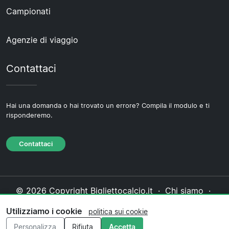
Campionati
Agenzie di viaggio
Contattaci
Hai una domanda o hai trovato un errore? Compila il modulo e ti
risponderemo.
Contattaci
© 2026 Copyright Bigliettocalcio.it ·
Chi siamo
·
Contattaci
·
Informativa sulla privacy
·
Politica sui
Utilizziamo i cookie
politica sui cookie
cookie
·
Politica editoriale
Personalizza
Rifiuta
Accetta