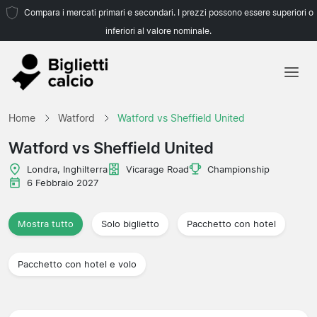
Compara i mercati primari e secondari. I prezzi possono essere superiori o
inferiori al valore nominale.
Home
Home
Watford
Watford vs Sheffield United
Squadre
Watford vs Sheffield United
Campionati
Londra, Inghilterra
Vicarage Road
Championship
6 Febbraio 2027
Agenzie di viaggio
Mostra tutto
Solo biglietto
Pacchetto con hotel
Pacchetto con hotel e volo