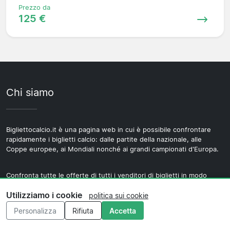
Prezzo da
125 €
Chi siamo
Bigliettocalcio.it è una pagina web in cui è possibile confrontare
rapidamente i biglietti calcio: dalle partite della nazionale, alle
Coppe europee, ai Mondiali nonché ai grandi campionati d'Europa.
Confronta tutte le offerte di tutti i venditori di biglietti in modo
rapido e semplice. Hai domande, ti preghiamo di contattarci tramite
Utilizziamo i cookie
il modulo mandandoci una e-mail.
politica sui cookie
Personalizza
Rifiuta
Accetta