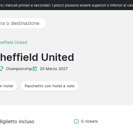
 i mercati primari e secondari. I prezzi possono essere superiori o inferiori al va
effield United
heffield United
Championship
20 Marzo 2027
n hotel
Pacchetto con hotel e volo
Biglietto incluso
E-tickets