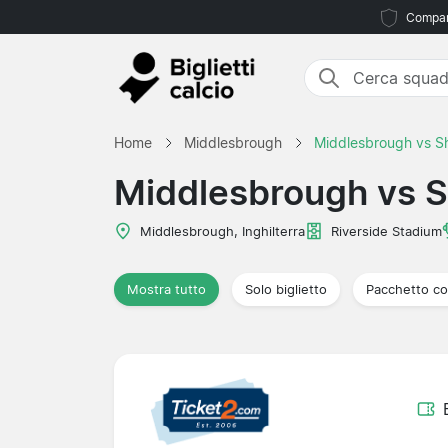
Compara
Home
Middlesbrough
Middlesbrough vs Sh
Middlesbrough vs S
Middlesbrough, Inghilterra
Riverside Stadium
Mostra tutto
Solo biglietto
Pacchetto co