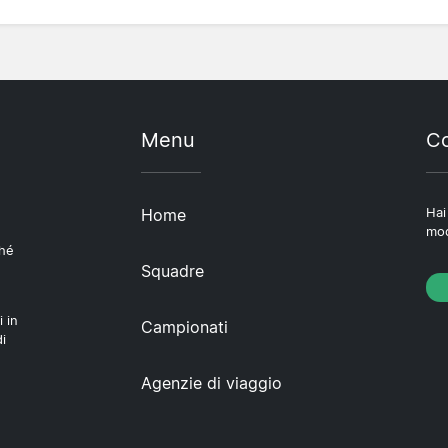
Menu
Co
Home
Hai
mod
ché
Squadre
i in
Campionati
i
Agenzie di viaggio