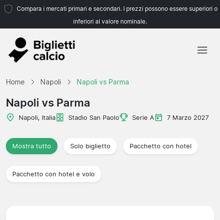
Compara i mercati primari e secondari. I prezzi possono essere superiori o
inferiori al valore nominale.
Home
Home
Napoli
Napoli vs Parma
Squadre
Napoli vs Parma
Campionati
Napoli, Italia
Stadio San Paolo
Serie A
7 Marzo 2027
Agenzie di viaggio
Mostra tutto
Solo biglietto
Pacchetto con hotel
Pacchetto con hotel e volo