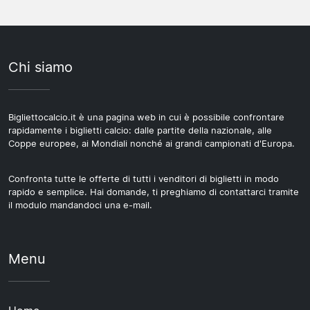
ripartire il giorno dopo. Per chi viaggia in gruppo,
squadra poteva contare su giocatori come Gianluigi
combinare la partita con una visita alla città rende
Buffon, Fabio Cannavaro, Lilian Thuram e Hernán
l'esperienza più completa e giustifica un soggiorno di
Crespo. Dopo il fallimento del 2015 e la risalita
due notti.
Chi siamo
attraverso le serie minori, il club è tornato in Serie A
portando con sé una storia che lo rende una
destinazione interessante anche per i tifosi che non
hanno un legame diretto con Parma.
Bigliettocalcio.it è una pagina web in cui è possibile confrontare
rapidamente i biglietti calcio: dalle partite della nazionale, alle
Coppe europee, ai Mondiali nonché ai grandi campionati d'Europa.
Confronta tutte le offerte di tutti i venditori di biglietti in modo
rapido e semplice. Hai domande, ti preghiamo di contattarci tramite
il modulo mandandoci una e-mail.
Menu