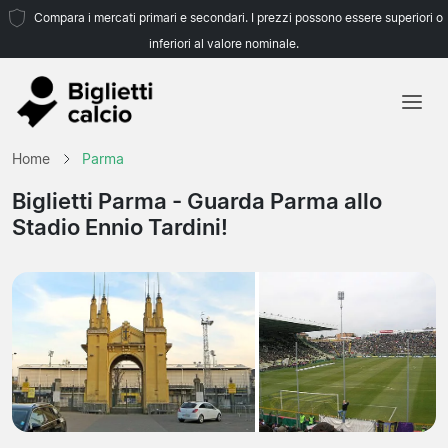
Compara i mercati primari e secondari. I prezzi possono essere superiori o
inferiori al valore nominale.
Home
Home
Parma
Squadre
Biglietti Parma
- Guarda Parma allo
Stadio Ennio Tardini!
Campionati
Agenzie di viaggio