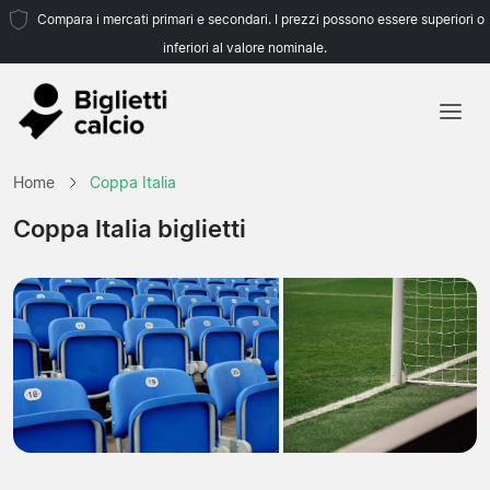
Compara i mercati primari e secondari. I prezzi possono essere superiori o
inferiori al valore nominale.
Home
Home
Coppa Italia
Squadre
Coppa Italia biglietti
Campionati
Agenzie di viaggio